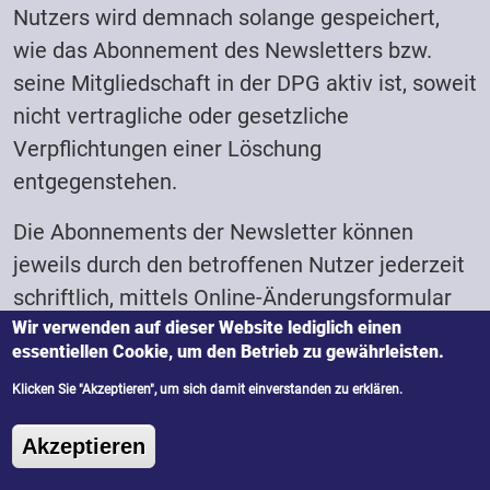
Nutzers wird demnach solange gespeichert,
wie das Abonnement des Newsletters bzw.
seine Mitgliedschaft in der DPG aktiv ist, soweit
nicht vertragliche oder gesetzliche
Verpflichtungen einer Löschung
entgegenstehen.
Die Abonnements der Newsletter können
jeweils durch den betroffenen Nutzer jederzeit
schriftlich, mittels Online-Änderungsformular
Wir verwenden auf dieser Website lediglich einen
oder mithilfe eines entsprechenden Links im
essentiellen Cookie, um den Betrieb zu gewährleisten.
Newsletter gekündigt werden.
Klicken Sie "Akzeptieren", um sich damit einverstanden zu erklären.
9. Webanalyse durch Matomo
Zustimmung zurückziehen
(ehemals PIWIK)
Akzeptieren