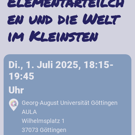
Elementarteilch
en und die Welt
im Kleinsten
Di., 1. Juli 2025, 18:15-
19:45
Uhr
Georg-August Universität Göttingen
AULA
Wilhelmsplatz 1
37073 Göttingen