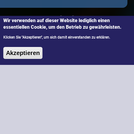
Wir verwenden auf dieser Website lediglich einen
essentiellen Cookie, um den Betrieb zu gewährleisten.
Klicken Sie "Akzeptieren", um sich damit einverstanden zu erklären.
Universität Innsbruck | Harald Ritsch
Zustimmung zurückziehen
Akzeptieren
100 Jahre sind erst der
Anfang...
Die Formulierung der Quantenmechanik im
Jahr 1925 hat eine bleibende Grundlage für
unser physikalisches Verständnis der Natur
gelegt. 100 Jahre später, im Jahr 2025, wirkt
sich die Quantenmechanik auf alle Bereiche