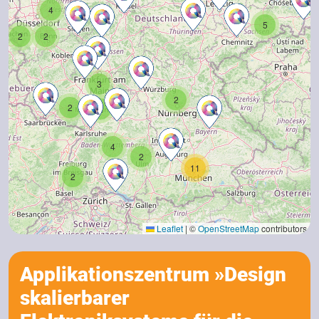
4
5
2
2
3
2
2
2
4
2
11
2
Leaflet
|
©
OpenStreetMap
contributors
Applikationszentrum »Design
skalierbarer