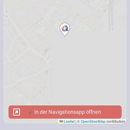
In der Navigationsapp öffnen
In der Navigationsapp öffnen
Leaflet
|
©
OpenStreetMap
contributors