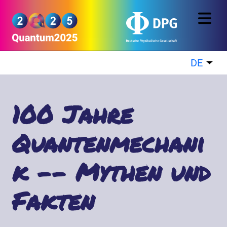
Direkt zum Inhalt
Quantum2025
DE
Wei
100 Jahre
Quantenmechani
k -- Mythen und
Fakten