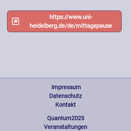
https://www.uni-
heidelberg.de/de/mittagspause
Fußzeile
 Impressum
Datenschutz
Kontakt
Hauptnavigation
Quantum2025
Veranstaltungen