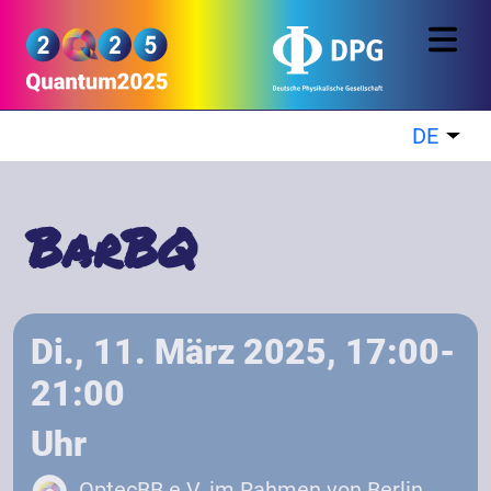
Direkt zum Inhalt
Quantum2025
DE
Wei
BarBQ
Di., 11. März 2025, 17:00-
21:00
Uhr
OptecBB e.V. im Rahmen von Berlin