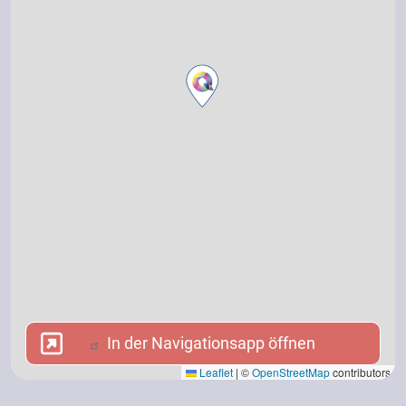
In der Navigationsapp öffnen
In der Navigationsapp öffnen
Leaflet
|
©
OpenStreetMap
contributors