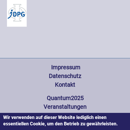
Fußzeile
 Impressum
Datenschutz
Kontakt
Hauptnavigation
Quantum2025
Veranstaltungen
Wissenswertes
Wir verwenden auf dieser Website lediglich einen
Partner und Förderer
essentiellen Cookie, um den Betrieb zu gewährleisten.