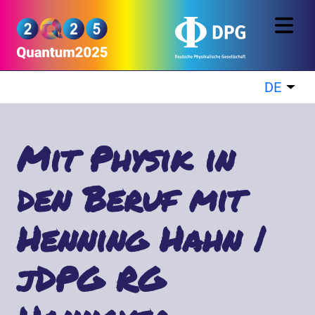
Direkt zum Inhalt
Quantum2025
DE
Wei
Mit Physik in
den Beruf mit
Henning Hahn |
jDPG RG