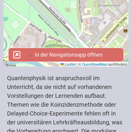
In der Navigationsapp öffnen
In der Navigationsapp öffnen
Leaflet
|
©
OpenStreetMap
contributors
Quantenphysik ist anspruchsvoll im
Unterricht, da sie nicht auf vorhandenen
Vorstellungen der Lernenden aufbaut.
Themen wie die Koinzidenzmethode oder
Delayed-Choice-Experimente fehlen oft in
der universitären Lehrkräfteausbildung, was
die Vorbereitung erschwert. Die modulare