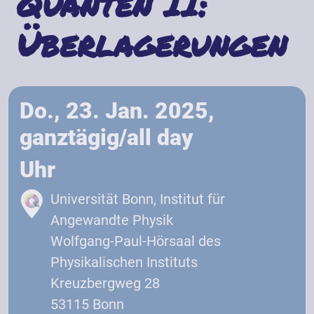
Quanten II:
Überlagerungen
Do., 23. Jan. 2025,
ganztägig/all day
Uhr
Universität Bonn, Institut für
Angewandte Physik
Wolfgang-Paul-Hörsaal des
Physikalischen Instituts
Kreuzbergweg 28
53115 Bonn