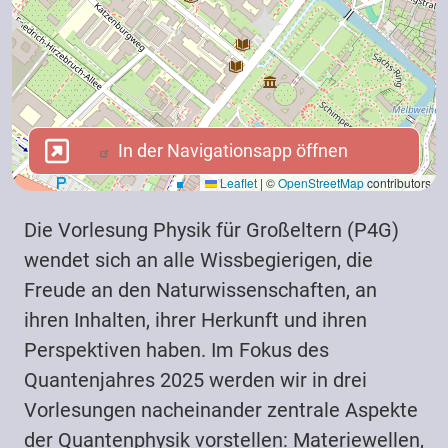
In der Navigationsapp öffnen
In der Navigationsapp öffnen
Leaflet
|
©
OpenStreetMap
contributors
Die Vorlesung Physik für Großeltern (P4G)
wendet sich an alle Wissbegierigen, die
Freude an den Naturwissenschaften, an
ihren Inhalten, ihrer Herkunft und ihren
Perspektiven haben. Im Fokus des
Quantenjahres 2025 werden wir in drei
Vorlesungen nacheinander zentrale Aspekte
der Quantenphysik vorstellen: Materiewellen,