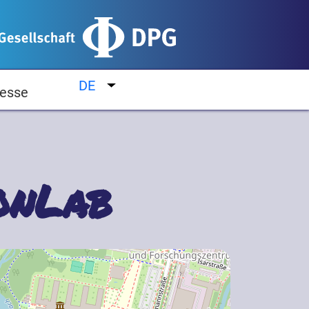
DE
Weitere Aktionen auflisten
esse
onLab