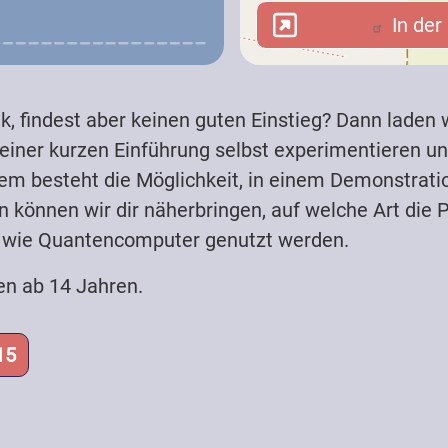
In der 
In der
k, findest aber keinen guten Einstieg? Dann laden w
 einer kurzen Einführung selbst experimentieren
em besteht die Möglichkeit, in einem Demonstrat
in können wir dir näherbringen, auf welche Art di
n wie Quantencomputer genutzt werden.
en ab 14 Jahren.
15