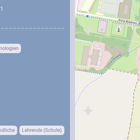
 1
nologien
ndliche
Lehrende (Schule)