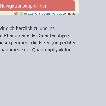
Navigationsapp öffnen
 Navigationsapp öffnen
Leaflet
|
©
OpenStreetMap
contributors
ir dich herzlich zu uns ins
 und Phänomene der Quantenphysik
ionsexperiment die Erzeugung echter
e Phänomene der Quantenphysik für