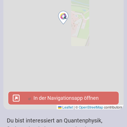
In der Navigationsapp öffnen
In der Navigationsapp öffnen
Leaflet
|
©
OpenStreetMap
contributors
Du bist interessiert an Quantenphysik,