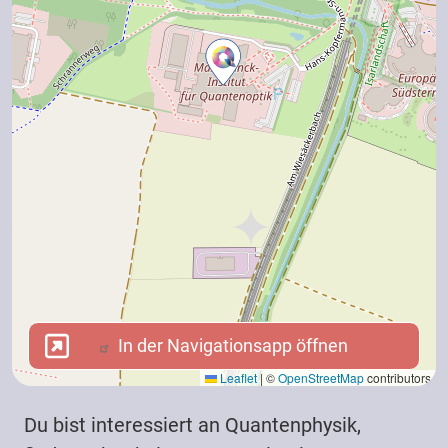
In der Navigationsapp öffnen
In der Navigationsapp öffnen
Leaflet
|
©
OpenStreetMap
contributors
Du bist interessiert an Quantenphysik,