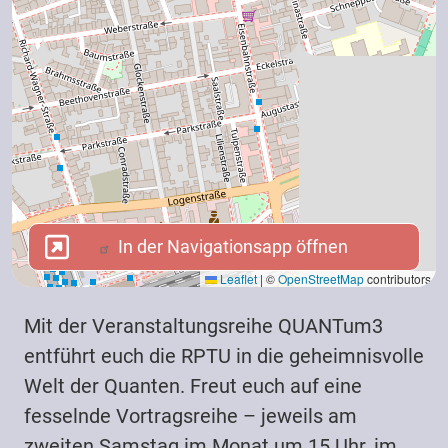
In der Navigationsapp öffnen
In der Navigationsapp öffnen
Leaflet
|
©
OpenStreetMap
contributors
Mit der Veranstaltungsreihe QUANTum3
entführt euch die RPTU in die geheimnisvolle
Welt der Quanten. Freut euch auf eine
fesselnde Vortragsreihe – jeweils am
zweiten Samstag im Monat um 15 Uhr, im