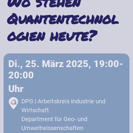
Wo stehen
Quantentechnol
ogien heute?
Di., 25. März 2025, 19:00-
20:00
Uhr
DPG | Arbeitskreis Industrie und
Wirtschaft
Department für Geo- und
Umweltwissenschaften