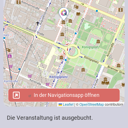
In der Navigationsapp öffnen
In der Navigationsapp öffnen
Leaflet
|
©
OpenStreetMap
contributors
Die Veranstaltung ist ausgebucht.