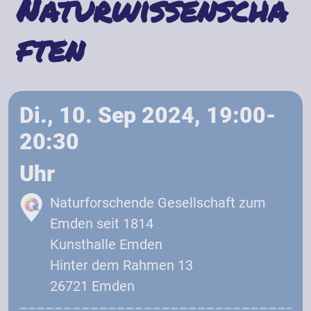
Naturwissenscha
ften
Di., 10. Sep 2024, 19:00-
20:30
Uhr
Naturforschende Gesellschaft zum
Emden seit 1814
Kunsthalle Emden
Hinter dem Rahmen 13
26721 Emden