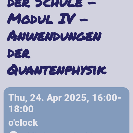
der Schule -
Modul IV -
Anwendungen
der
Quantenphysik
Thu, 24. Apr 2025, 16:00-
18:00
o'clock