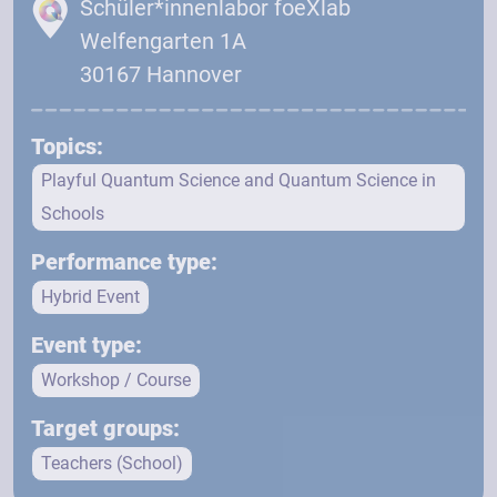
Schüler*innenlabor foeXlab
Welfengarten 1A
30167 Hannover
Topics:
Playful Quantum Science and Quantum Science in
Schools
Performance type:
Hybrid Event
Event type:
Workshop / Course
Target groups:
Teachers (School)