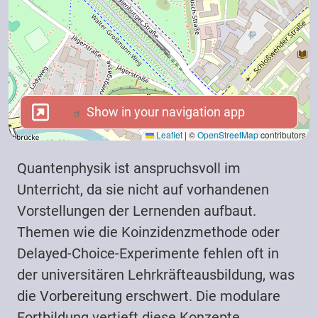
Show in your navigation app
Show in your navigation app
Leaflet
|
©
OpenStreetMap
contributors
Quantenphysik ist anspruchsvoll im
Unterricht, da sie nicht auf vorhandenen
Vorstellungen der Lernenden aufbaut.
Themen wie die Koinzidenzmethode oder
Delayed-Choice-Experimente fehlen oft in
der universitären Lehrkräfteausbildung, was
die Vorbereitung erschwert. Die modulare
Fortbildung vertieft diese Konzepte