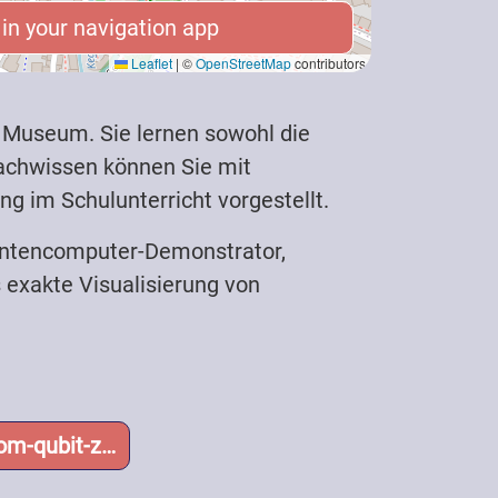
n your navigation app
n your navigation app
Leaflet
|
©
OpenStreetMap
contributors
e Museum. Sie lernen sowohl die
achwissen können Sie mit
g im Schulunterricht vorgestellt.
uantencomputer-Demonstrator,
exakte Visualisierung von
om-qubit-z…