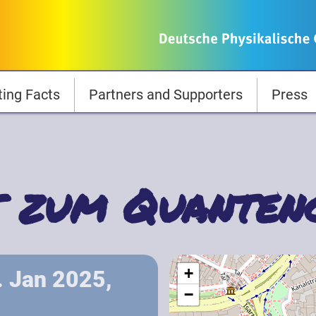
ting Facts
Partners and Supporters
Press
t zum Quanten
+
. Jan 2025,
−