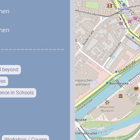
hen
hen
d beyond
ies
nce in Schools
Workshop / Course