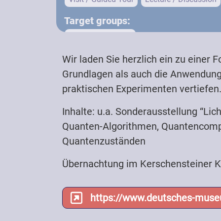
Target groups:
Teachers (School)
Wir laden Sie herzlich ein zu einer
Registration required
Grundlagen als auch die Anwendung
praktischen Experimenten vertiefen.
Inhalte: u.a. Sonderausstellung “L
Quanten-Algorithmen, Quantencomput
Quantenzuständen
Übernachtung im Kerschensteiner 
https://www.deutsches-mus