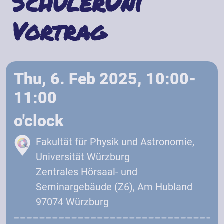
SchülerUni
Vortrag
Thu, 6. Feb 2025, 10:00-
11:00
o'clock
Fakultät für Physik und Astronomie,
Universität Würzburg
Zentrales Hörsaal- und
Seminargebäude (Z6), Am Hubland
97074 Würzburg