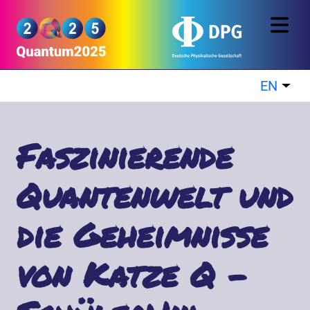
Skip to main content
Quantum2025
EN
List
Faszinierende
Quantenwelt und
die Geheimnisse
von Katze Q -