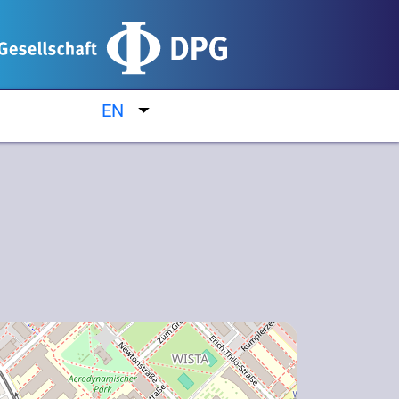
EN
List additional actions