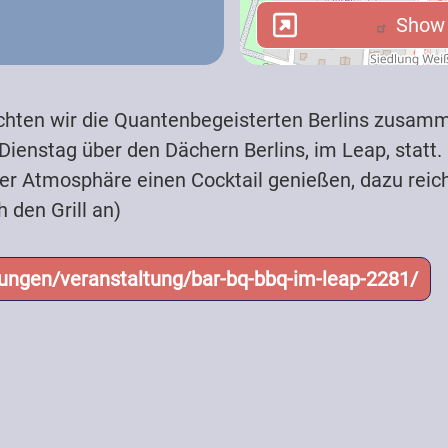
Show i
Show i
ten wir die Quantenbegeisterten Berlins zusam
ienstag über den Dächern Berlins, im Leap, statt.
sity)
Teachers (School)
erer Atmosphäre einen Cocktail genießen, dazu reic
 den Grill an)
Press / Media
tungen/veranstaltung/bar-bq-bbq-im-leap-2281/