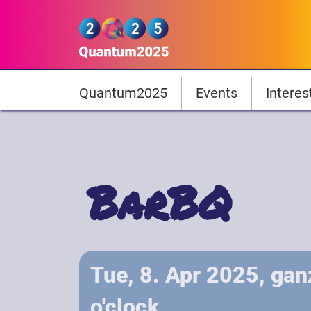
Skip to main content
Quantum2025
Hauptnavigation
Quantum2025
Events
Interes
BarBQ
Tue, 8. Apr 2025, gan
o'clock