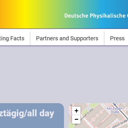
ting Facts
Partners and Supporters
Press
+
ztägig/all day
−