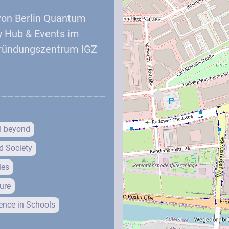
von Berlin Quantum
 Hub & Events im
Gründungszentrum IGZ
d beyond
d Society
ies
ure
nce in Schools