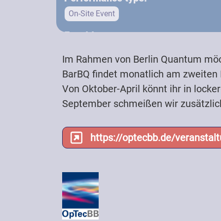
On-Site Event
Event type:
Other
Lecture / Discussion
Im Rahmen von Berlin Quantum möch
Target groups:
BarBQ findet monatlich am zweiten D
Public
Adult
Youth
Teachers (Univer
Von Oktober-April könnt ihr in lock
September schmeißen wir zusätzlich
Physics-Interested
Physicists / Scientists
Students (School)
Students (University)
https://optecbb.de/veranstal