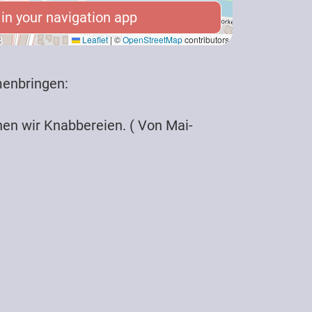
n your navigation app
n your navigation app
Leaflet
|
©
OpenStreetMap
contributors
menbringen:
hen wir Knabbereien. ( Von Mai-