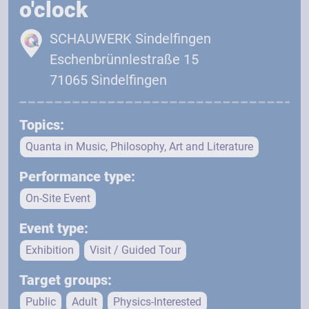
o'clock
SCHAUWERK Sindelfingen
Eschenbrünnlestraße 15
71065 Sindelfingen
Topics:
Quanta in Music, Philosophy, Art and Literature
Performance type:
On-Site Event
Event type:
Exhibition
Visit / Guided Tour
Target groups:
Public
Adult
Physics-Interested