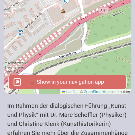
Show in your navigation app
Show in your navigation app
Leaflet
|
©
OpenStreetMap
contributors
Im Rahmen der dialogischen Führung „Kunst
und Physik“ mit Dr. Marc Scheffler (Physiker)
und Christine Klenk (Kunsthistorikerin)
erfahren Sie mehr über die Zusammenhänge