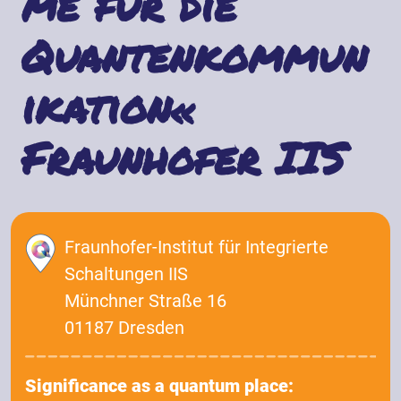
me für die
Quantenkommun
ikation«
Fraunhofer IIS
Fraunhofer-Institut für Integrierte
Schaltungen IIS
Münchner Straße 16
01187 Dresden
Significance as a quantum place: