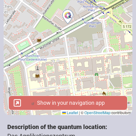
Show in your navigation app
Show in your navigation app
Leaflet
|
©
OpenStreetMap
contributors
Description of the quantum location:
Das Applikationszentrum