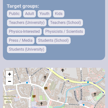
Target groups:
Public
Adult
Youth
Kids
Teachers (University)
Teachers (School)
Physics-Interested
Physicists / Scientists
Press / Media
Students (School)
Students (University)
+
−