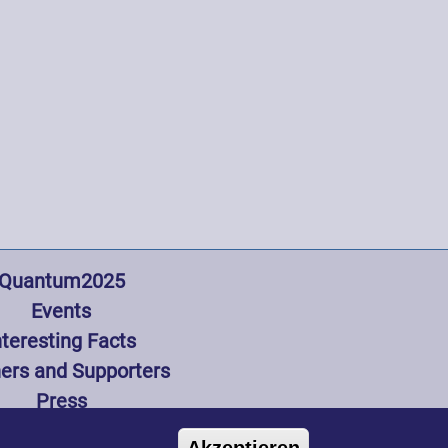
gation
Quantum2025
Events
nteresting Facts
ers and Supporters
Press
Zustimmung z