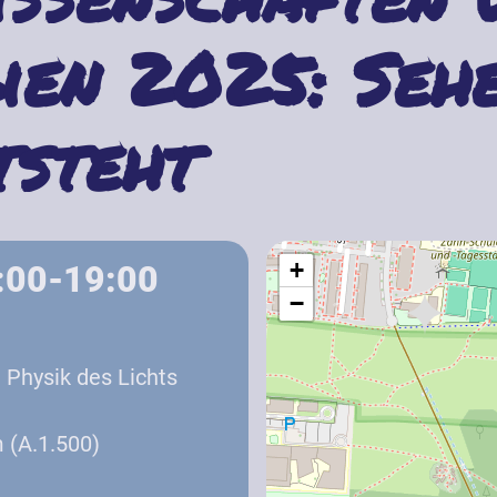
ien 2025: Seh
tsteht
+
7:00-19:00
−
e Physik des Lichts
 (A.1.500)