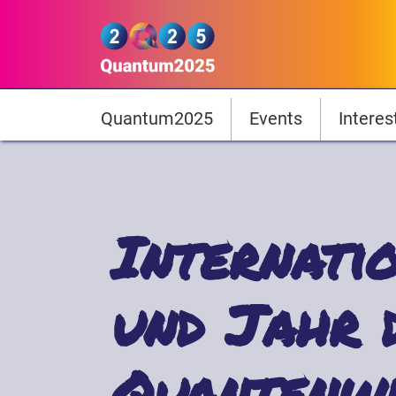
Skip to main content
Quantum2025
Hauptnavigation
Quantum2025
Events
Interes
Internati
und Jahr 
Quantenwi