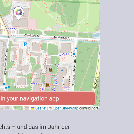
n your navigation app
n your navigation app
Leaflet
|
©
OpenStreetMap
contributors
ichts – und das im Jahr der