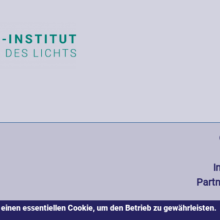
Hauptnavi
I
Partn
 einen essentiellen Cookie, um den Betrieb zu gewährleisten.