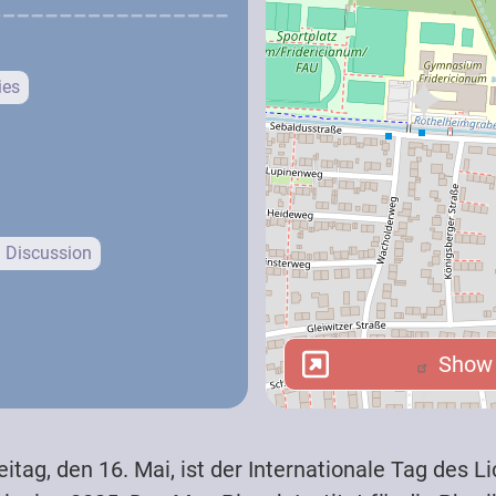
ies
/ Discussion
Show i
Show i
itag, den 16. Mai, ist der Internationale Tag des L