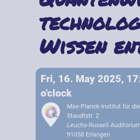
technolog
Wissen en
Fri, 16. May 2025, 1
o'clock
Max-Planck-Institut für di
Staudtstr. 2
Leuchs-Russell Auditorium
91058 Erlangen