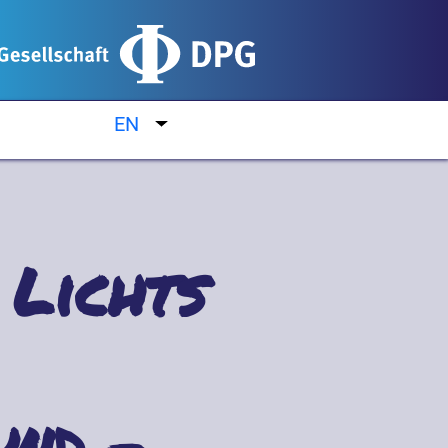
EN
List additional actions
 Lichts
und -