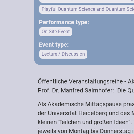
Playful Quantum Science and Quantum Scie
Performance type:
On-Site Event
Event type:
Lecture / Discussion
Target groups:
Public
Adult
Youth
Kids
Teachers
Öffentliche Veranstaltungsreihe - 
Physics-Interested
Physicists / Scientists
Prof. Dr. Manfred Salmhofer: "Die Q
Students (University)
Als Akademische Mittagspause präs
der Universität Heidelberg und des 
kleinen Teilchen und großen Ideen“. 
jeweils von Montag bis Donnerstag i