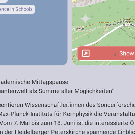
nce in Schools
Show i
Show i
 (School)
Akademische Mittagspause
Students (School)
uantenwelt als Summe aller Möglichkeiten"
entieren Wissenschaftler:innen des Sonderforsc
Max-Planck-Instituts für Kernphysik die Veranstal
Vom 7. Mai bis zum 18. Juni ist die interessierte Öf
n der Heidelberger Peterskirche spannende Einblick