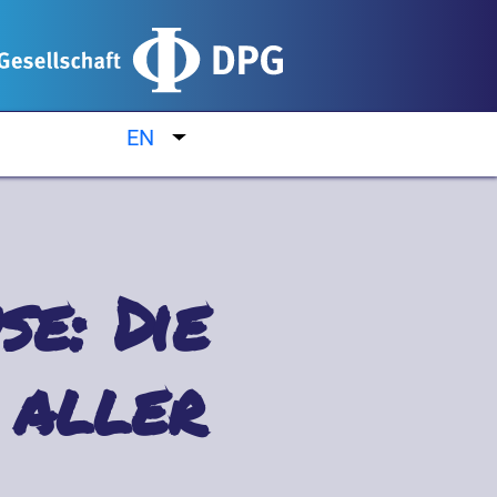
EN
List additional actions
e: Die
 aller