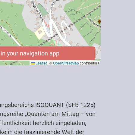
n your navigation app
n your navigation app
Leaflet
|
©
OpenStreetMap
contributors
hungsbereichs ISOQUANT (SFB 1225)
tungsreihe „Quanten am Mittag – von
fentlichkeit herzlich eingeladen,
e in die faszinierende Welt der