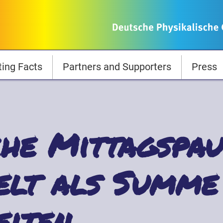
ting Facts
Partners and Supporters
Press
he Mittagspaus
lt als Summe
iten