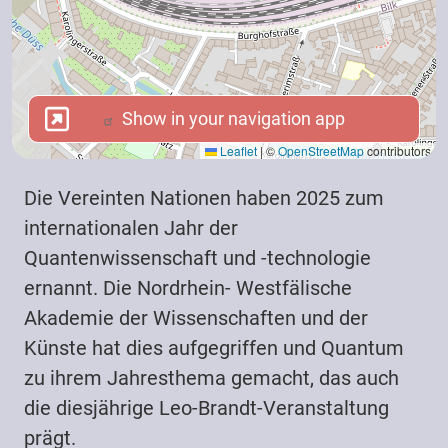
Show in your navigation app
Show in your navigation app
Leaflet
|
©
OpenStreetMap
contributors
Die Vereinten Nationen haben 2025 zum
internationalen Jahr der
Quantenwissenschaft und -technologie
ernannt. Die Nordrhein- Westfälische
Akademie der Wissenschaften und der
Künste hat dies aufgegriffen und Quantum
zu ihrem Jahresthema gemacht, das auch
die diesjährige Leo-Brandt-Veranstaltung
prägt.