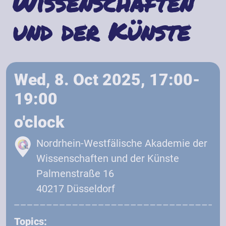
Wissenschaften
und der Künste
Wed, 8. Oct 2025, 17:00-
19:00
o'clock
Nordrhein-Westfälische Akademie der
Wissenschaften und der Künste
Palmenstraße 16
40217 Düsseldorf
Topics: