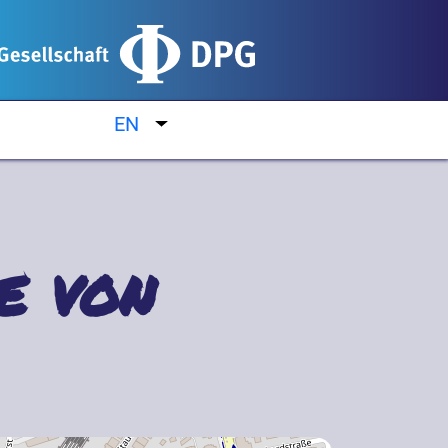
EN
List additional actions
e von