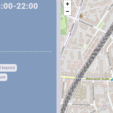
+
8:00-22:00
−
d beyond
ure