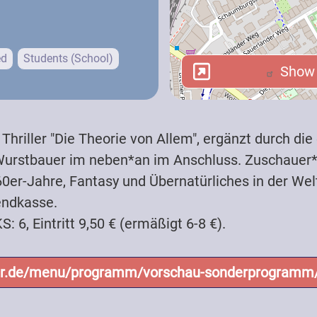
ed
Students (School)
Show i
Show i
hriller "Die Theorie von Allem", ergänzt durch die
 Wurstbauer im neben*an im Anschluss. Zuschauer
 60er-Jahre, Fantasy und Übernatürliches in der Wel
endkasse.
 6, Eintritt 9,50 € (ermäßigt 6-8 €).
r.de/menu/programm/vorschau-sonderprogramm/