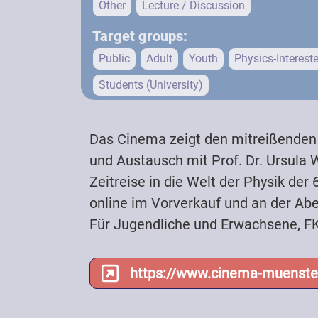
Other
Lecture / Discussion
Target groups:
Public
Adult
Youth
Physics-Interest
Students (University)
Chargeable
Das Cinema zeigt den mitreißenden T
und Austausch mit Prof. Dr. Ursula
Zeitreise in die Welt der Physik der
online im Vorverkauf und an der Ab
Für Jugendliche und Erwachsene, FKS:
https://www.cinema-muenste