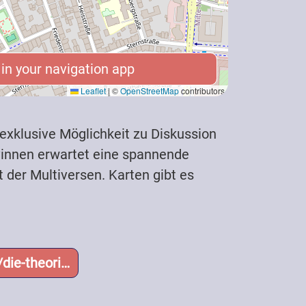
n your navigation app
n your navigation app
Leaflet
|
©
OpenStreetMap
contributors
 exklusive Möglichkeit zu Diskussion
*innen erwartet eine spannende
t der Multiversen. Karten gibt es
die-theori…