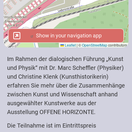
Show in your navigation app
Show in your navigation app
Leaflet
|
©
OpenStreetMap
contributors
Im Rahmen der dialogischen Führung „Kunst
und Physik“ mit Dr. Marc Scheffler (Physiker)
und Christine Klenk (Kunsthistorikerin)
erfahren Sie mehr über die Zusammenhänge
zwischen Kunst und Wissenschaft anhand
ausgewählter Kunstwerke aus der
Ausstellung OFFENE HORIZONTE.
Die Teilnahme ist im Eintrittspreis