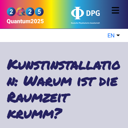
Skip to main content
Quantum2025
EN
List
Kunstinstallatio
n: Warum ist die
Raumzeit
krumm?