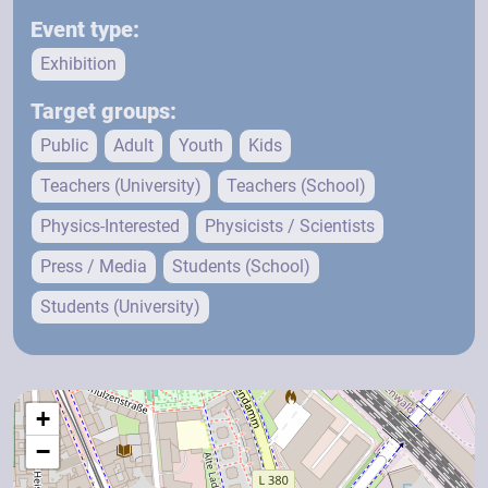
Event type:
Exhibition
Target groups:
Public
Adult
Youth
Kids
Teachers (University)
Teachers (School)
Physics-Interested
Physicists / Scientists
Press / Media
Students (School)
Students (University)
+
−