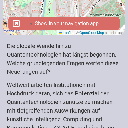
Show in your navigation app
Show in your navigation app
Leaflet
|
©
OpenStreetMap
contributors
Die globale Wende hin zu
Quantentechnologien hat längst begonnen.
Welche grundlegenden Fragen werfen diese
Neuerungen auf?
Weltweit arbeiten Institutionen mit
Hochdruck daran, sich das Potenzial der
Quantentechnologien zunutze zu machen,
mit tiefgreifenden Auswirkungen auf
künstliche Intelligenz, Computing und
Kommunikation. LAS Art Foundation bringt