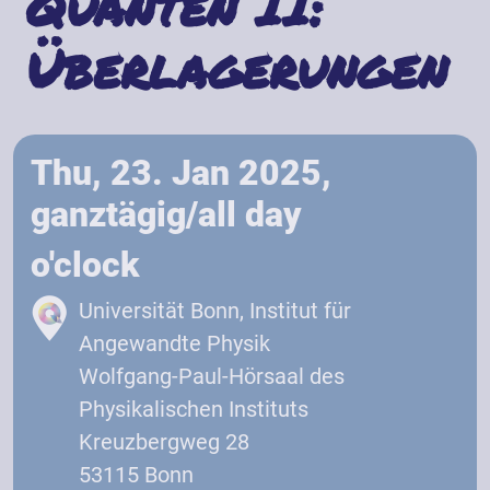
Quanten II:
Überlagerungen
Thu, 23. Jan 2025,
ganztägig/all day
o'clock
Universität Bonn, Institut für
Angewandte Physik
Wolfgang-Paul-Hörsaal des
Physikalischen Instituts
Kreuzbergweg 28
53115 Bonn