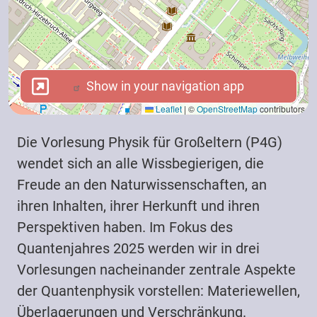
Show in your navigation app
Show in your navigation app
Leaflet
|
©
OpenStreetMap
contributors
Die Vorlesung Physik für Großeltern (P4G)
wendet sich an alle Wissbegierigen, die
Freude an den Naturwissenschaften, an
ihren Inhalten, ihrer Herkunft und ihren
Perspektiven haben. Im Fokus des
Quantenjahres 2025 werden wir in drei
Vorlesungen nacheinander zentrale Aspekte
der Quantenphysik vorstellen: Materiewellen,
Überlagerungen und Verschränkung.